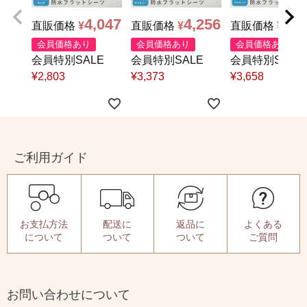
4,047
4,256
4,7
直販価格
¥
直販価格
¥
直販価格
¥
会員価格あり
会員価格あり
会員価格あり
会員特別SALE
会員特別SALE
会員特別SALE
¥
2,803
¥
3,373
¥
3,658
ご利用ガイド
お支払方法
配送に
返品に
よくある
について
ついて
ついて
ご質問
お問い合わせについて