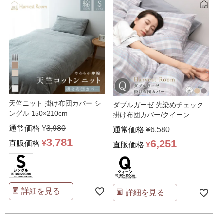
天竺ニット 掛け布団カバー シ
ダブルガーゼ 先染めチェック
ングル 150×210cm
掛け布団カバー/クイーン
210×210
通常価格
¥
3,980
通常価格
¥
6,580
3,781
6,251
直販価格
¥
直販価格
¥
詳細を見る
詳細を見る