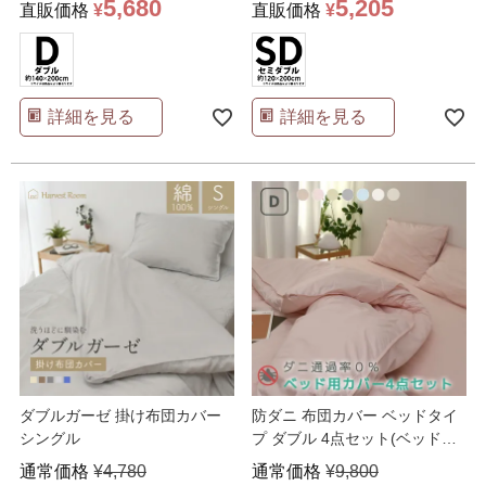
5,680
5,205
直販価格
¥
直販価格
¥
詳細を見る
詳細を見る
ダブルガーゼ 掛け布団カバー
防ダニ 布団カバー ベッドタイ
シングル
プ ダブル 4点セット(ベッドシ
ーツ/敷き布団カバ
…
通常価格
¥
4,780
通常価格
¥
9,800