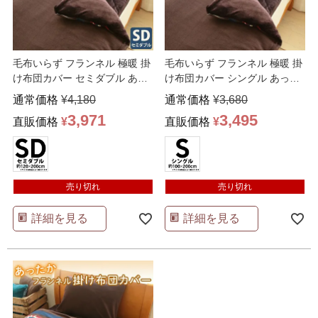
毛布いらず フランネル 極暖 掛
毛布いらず フランネル 極暖 掛
け布団カバー セミダブル あっ
け布団カバー シングル あった
たか 毛布 2WA
…
か 毛布 2WAY
…
通常価格
¥
4,180
通常価格
¥
3,680
3,971
3,495
直販価格
¥
直販価格
¥
売り切れ
売り切れ
詳細を見る
詳細を見る