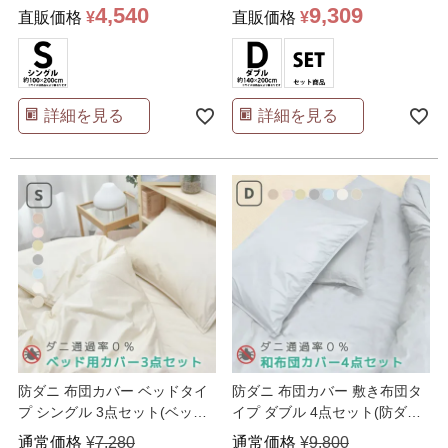
4,540
9,309
直販価格
¥
直販価格
¥
詳細を見る
詳細を見る
防ダニ 布団カバー ベッドタイ
防ダニ 布団カバー 敷き布団タ
プ シングル 3点セット(ベッド
イプ ダブル 4点セット(防ダニ
シーツ/掛け布団カ
…
敷きカバー ファス
…
通常価格
¥
7,280
通常価格
¥
9,800