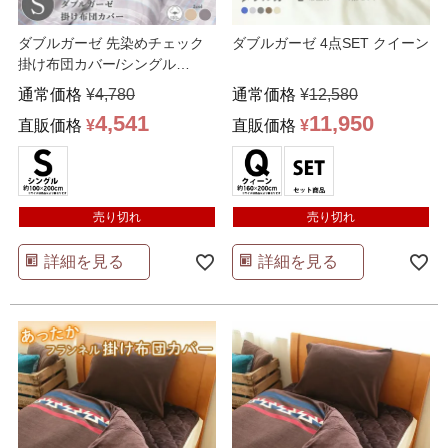
ダブルガーゼ 先染めチェック
ダブルガーゼ 4点SET クイーン
掛け布団カバー/シングル
150×210
通常価格
¥
4,780
通常価格
¥
12,580
4,541
11,950
直販価格
¥
直販価格
¥
売り切れ
売り切れ
詳細を見る
詳細を見る