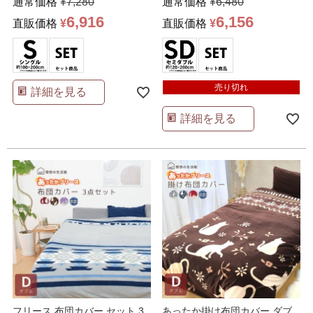
通常価格
¥
7,280
通常価格
¥
6,480
6,916
6,156
直販価格
¥
直販価格
¥
売り切れ
詳細を見る
詳細を見る
フリース 布団カバー セット 3
あったか掛け布団カバー ダブ