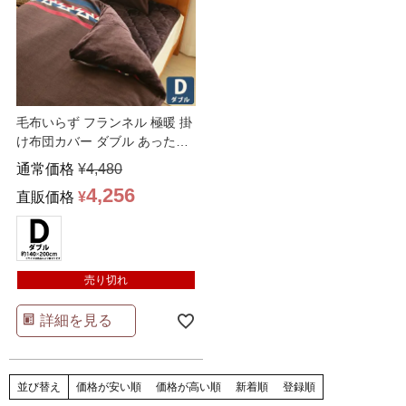
毛布いらず フランネル 極暖 掛
け布団カバー ダブル あったか
毛布 2WAY
…
通常価格
¥
4,480
4,256
直販価格
¥
売り切れ
詳細を見る
並び替え
価格が安い順
価格が高い順
新着順
登録順