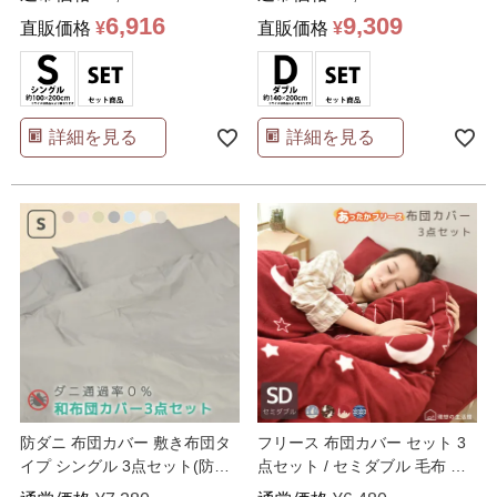
6,916
9,309
直販価格
¥
直販価格
¥
詳細を見る
詳細を見る
防ダニ 布団カバー 敷き布団タ
フリース 布団カバー セット 3
イプ シングル 3点セット(防ダ
点セット / セミダブル 毛布 あ
ニ敷きカバー ファ
…
ったか 敷きパ
…