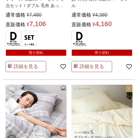
点セット / ダブル 毛布 あった
ル
か 敷きパッド
…
通常価格
¥
7,480
通常価格
¥
4,380
7,106
4,160
直販価格
¥
直販価格
¥
売り切れ
売り切れ
詳細を見る
詳細を見る