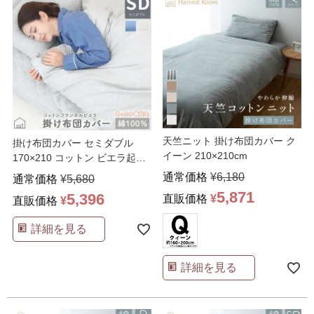
天竺ニット 掛け布団カバー ク
掛け布団カバー セミダブル
イーン 210×210cm
170×210 コットン ビエラ起毛
フランネル Ha
…
通常価格
¥
6,180
通常価格
¥
5,680
5,871
5,396
直販価格
¥
直販価格
¥
詳細を見る
詳細を見る