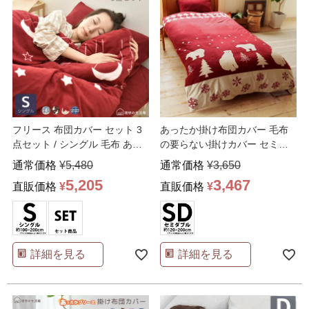
フリース 布団カバー セット 3
あったか掛け布団カバー 毛布
点セット / シングル 毛布 あっ
の要らない掛けカバー セミダ
たか 敷きパッ
…
ブル
通常価格
¥
5,480
通常価格
¥
3,650
5,205
3,467
直販価格
¥
直販価格
¥
詳細を見る
詳細を見る