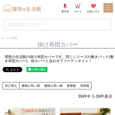
楽天店
カート
お気に入り
ホーム
寝具
掛け布団カバー
理想の生活館の掛け布団カバーです。同じシリーズの敷きパッド(敷
き布団カバー)、枕カバーと合わせてコーディネイト！
並び替え
価格が安い順
価格が高い順
新着順
登録順
39
件中
1
-
39
件表示