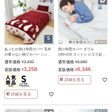
あったか掛け布団カバー 毛布
掛け布団カバー ダブル
の要らない掛けカバー シング
190×210 コットン ビエラ起毛
ル
フランネル Harv
…
通常価格
¥
3,430
通常価格
¥
6,680
3,258
6,346
直販価格
¥
直販価格
¥
詳細を見る
詳細を見る