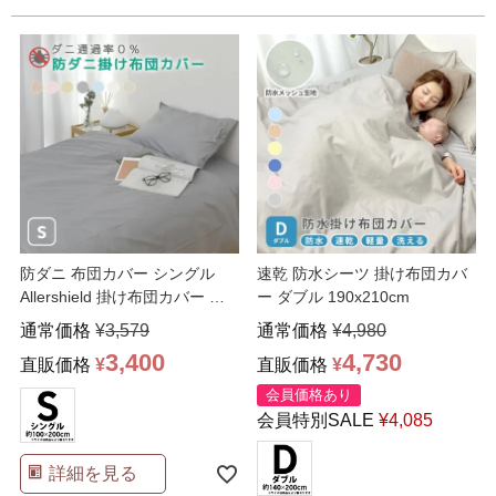
防ダニ 布団カバー シングル
速乾 防水シーツ 掛け布団カバ
Allershield 掛け布団カバー ダ
ー ダブル 190x210cm
ニ、花粉
…
通常価格
¥
3,579
通常価格
¥
4,980
3,400
4,730
直販価格
¥
直販価格
¥
会員価格あり
会員特別SALE
¥
4,085
詳細を見る