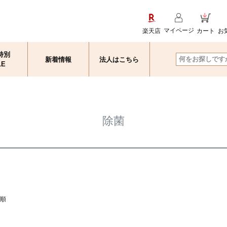
マイページ
楽天店
カート
お
特別
新着情報
法人はこちら
検索
LE
除菌
順