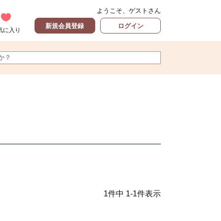
ようこそ、ゲストさん
新規会員登録
ログイン
気に入り
1
件中
1
-
1
件表示