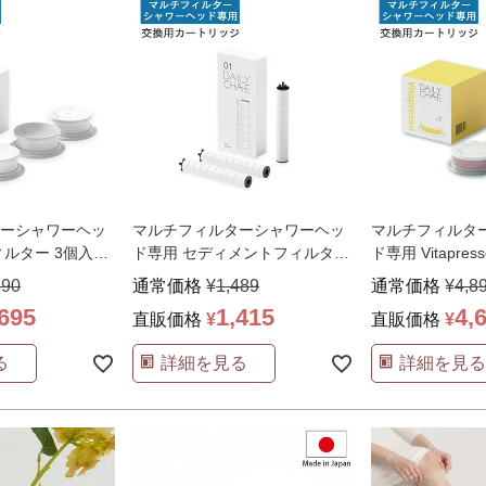
ーシャワーヘッ
マルチフィルターシャワーヘッ
マルチフィルタ
ィルター 3個入り
ド専用 セディメントフィルター
ド専用 Vitapre
…
3個入り 交換用 交
…
フィルター
…
890
通常価格
¥
1,489
通常価格
¥
4,8
,695
1,415
4,
直販価格
¥
直販価格
¥
る
詳細を見る
詳細を見る