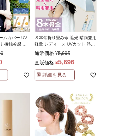
ームカバー UV
８本骨折り畳み傘 遮光 晴雨兼用
り 接触冷感 極
軽量 レディース UVカット 熱中
症対策 完全
…
00
通常価格
¥
5,995
0
5,696
直販価格
¥
詳細を見る