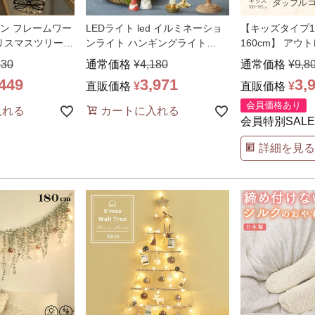
ン フレームワー
LEDライト led イルミネーショ
【キッズタイプ1
クリスマスツリー
ンライト ハンギングライト
160cm】 アウ
BALL 照明
…
ルコート ジャケ
630
通常価格
¥
4,180
通常価格
¥
9,8
,449
3,971
3,
直販価格
¥
直販価格
¥
会員価格あり
入れる
カートに入れる
会員特別SALE
詳細を見る