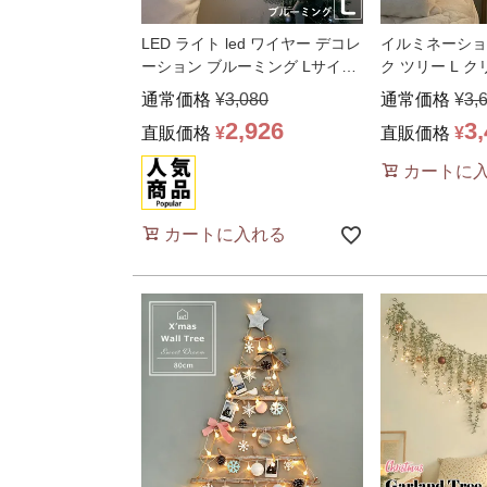
LED ライト led ワイヤー デコレ
イルミネーショ
ーション ブルーミング Lサイズ
ク ツリー L 
照明
…
LED ライト
…
通常価格
¥
3,080
通常価格
¥
3,
2,926
3
直販価格
¥
直販価格
¥
カートに
カートに入れる