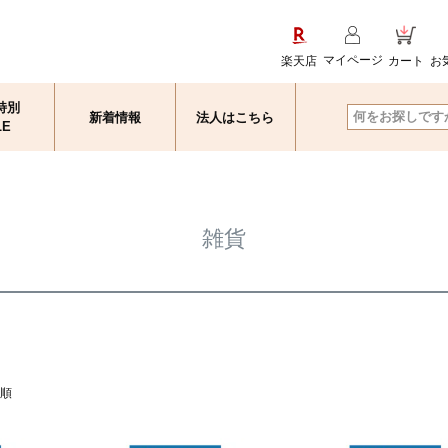
マイページ
楽天店
カート
お
特別
新着情報
法人はこちら
検索
LE
雑貨
順