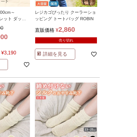
00cm～
レジカゴぴったり クーラーショ
トレット ダッフ
ッピング トートバッグ ROBIN
ット
…
00
2,860
直販価格
¥
900
売り切れ
¥
3,190
詳細を見る