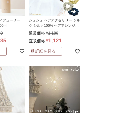
ディフューザー
シュシュ ヘアアクセサリー シル
00ml
ク シルク100% ヘアアレンジ
Harvest
…
00
通常価格
¥
1,180
135
1,121
直販価格
¥
詳細を見る