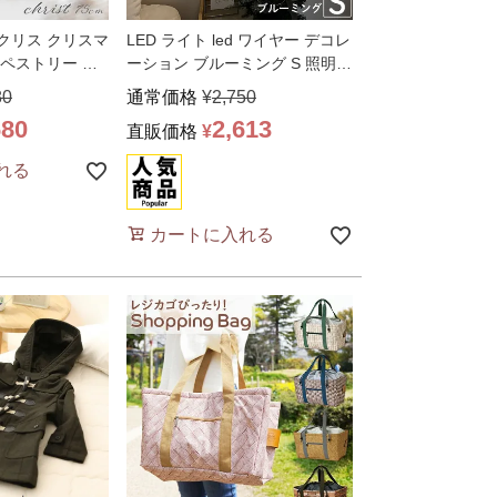
クリス クリスマ
LED ライト led ワイヤー デコレ
タペストリー ウ
ーション ブルーミング S 照明
シ
…
カッパ
…
80
通常価格
¥
2,750
680
2,613
直販価格
¥
れる
カートに入れる