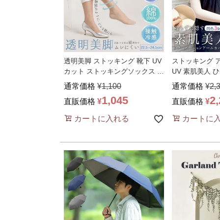
透明美脚 ストッキング 靴下 UV
ストッキング ア
カット ストッキングソックス 接
UV 素肌美人 
触冷感 足底綿
…
極薄
…
通常価格
¥
1,100
通常価格
¥
2,
1,045
2
直販価格
¥
直販価格
¥
カートに入れる
カートに