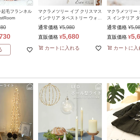
ラ起毛フランネル
マクラメツリー イブ クリスマス
マクラメツリー 
stRoom
インテリア タペストリー ウォー
ス インテリア 
ルデコレーショ
…
ォールデコレー
980
通常価格
¥
5,980
通常価格
¥
5,9
,730
5,680
5,
直販価格
¥
直販価格
¥
カートに入れる
カートに入
る