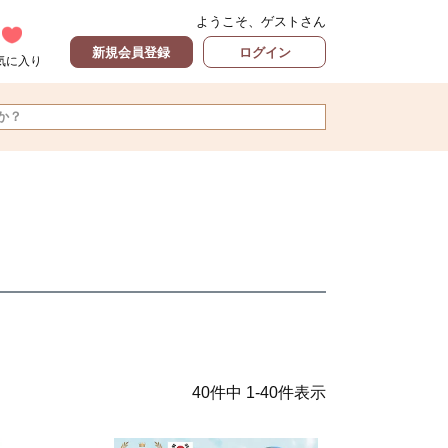
ようこそ、ゲストさん
新規会員登録
ログイン
気に入り
40
件中
1
-
40
件表示