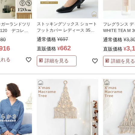
ストッキングソックス ショート
 ☆ガーランドツリ
フレグランス 
フットカバー レディース 35デ
120 デコレー
WHITE TEA M 3
ニール あったか
…
リア
…
通常価格
¥
697
280
通常価格
¥
3,3
662
,916
3,
直販価格
¥
直販価格
¥
入れる
詳細を見る
詳細を見る