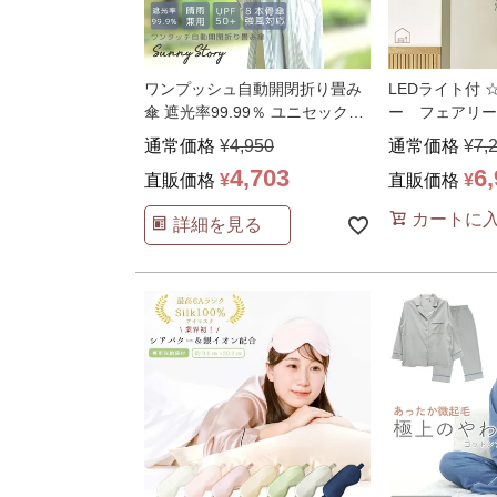
ワンプッシュ自動開閉折り畳み
LEDライト付
傘 遮光率99.99％ ユニセックス
ー フェアリー
男女兼用 晴雨
…
ション インテ
通常価格
¥
4,950
通常価格
¥
7,
4,703
6
直販価格
¥
直販価格
¥
カートに
詳細を見る