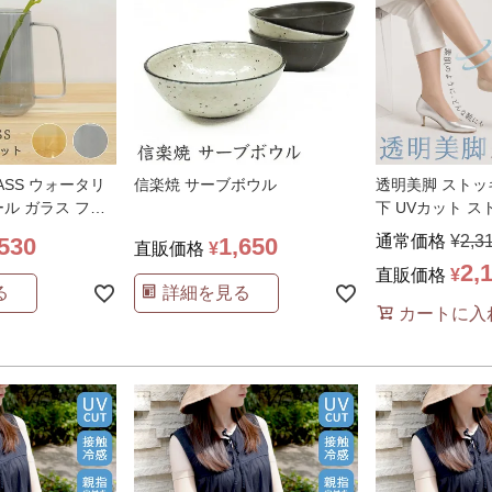
ASS ウォータリ
信楽焼 サーブボウル
透明美脚 ストッキ
ル ガラス フラ
下 UVカット 
…
クス 接触冷
…
通常価格
¥
2,3
,530
1,650
直販価格
¥
2,
直販価格
¥
る
詳細を見る
カートに入