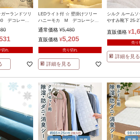
 ☆ガーランドツリ
LEDライト付 ☆ 壁掛けツリー
シルク ルームソ
80 デコレーシ
ハニーモカ M デコレーショ
やすみ靴下 25-2
リア
…
ン インテリア ク
…
980
通常価格
¥
5,480
1,
直販価格
¥
,531
5,205
直販価格
¥
売り
り切れ
売り切れ
詳細を見る
る
詳細を見る