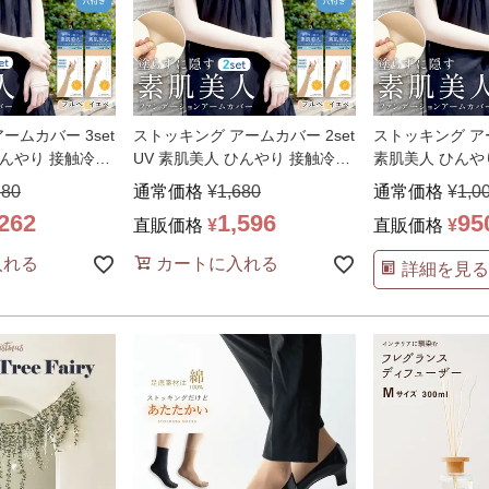
ームカバー 3set
ストッキング アームカバー 2set
ストッキング ア
ひんやり 接触冷感
UV 素肌美人 ひんやり 接触冷感
素肌美人 ひんや
極薄
…
薄 美腕 美肌
…
380
通常価格
¥
1,680
通常価格
¥
1,0
,262
1,596
95
直販価格
¥
直販価格
¥
入れる
カートに入れる
詳細を見る