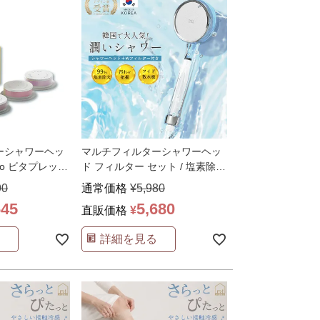
ーシャワーヘッ
マルチフィルターシャワーヘッ
sso ビタプレッソ
ド フィルター セット / 塩素除去
水圧アップ 節
…
90
通常価格
¥
5,980
645
5,680
直販価格
¥
詳細を見る