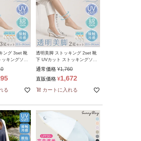
ング 3set 靴
透明美脚 ストッキング 2set 靴
ストッキングソッ
下 UVカット ストッキングソッ
クス 接触冷
…
10
通常価格
¥
1,760
195
1,672
直販価格
¥
れる
カートに入れる