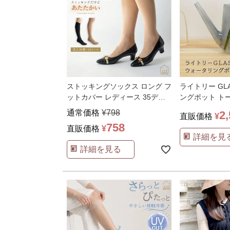
ストッキングソックス ロング フ
ライトリー GL
ットカバー レディース 35デニ
ングポット トー
ール あったかい
…
ワーベース 花
通常価格
¥
798
2
直販価格
¥
758
直販価格
¥
詳細を見
詳細を見る