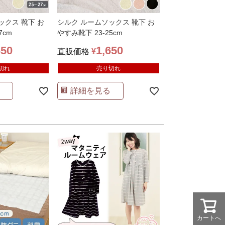
ックス 靴下 お
シルク ルームソックス 靴下 お
7cm
やすみ靴下 23-25cm
650
1,650
直販価格
¥
切れ
売り切れ
詳細を見る
カートへ