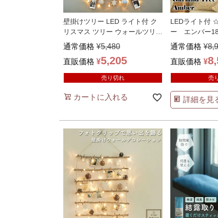
壁掛けツリー LED ライト付 ク
LEDライト付
リスマス ツリー ウォールツリー
ー エンバー1
インテリア
…
ョン インテ
通常価格
¥
5,480
通常価格
¥
8,
5,205
8
直販価格
¥
直販価格
¥
売り切れ
売
カートに入れる
詳細を見