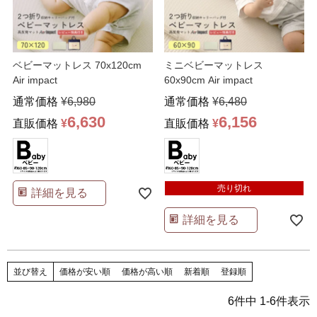
ベビーマットレス 70x120cm
ミニベビーマットレス
Air impact
60x90cm Air impact
通常価格
¥
6,980
通常価格
¥
6,480
6,630
6,156
直販価格
¥
直販価格
¥
売り切れ
詳細を見る
詳細を見る
並び替え
価格が安い順
価格が高い順
新着順
登録順
6
件中
1
-
6
件表示