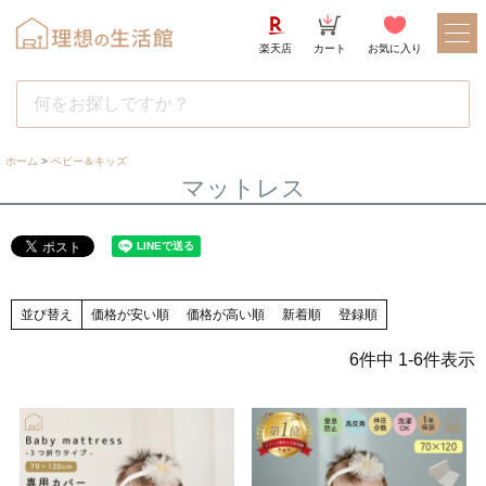
楽天店
カート
お気に入り
ホーム
ベビー＆キッズ
マットレス
並び替え
価格が安い順
価格が高い順
新着順
登録順
6
件中
1
-
6
件表示