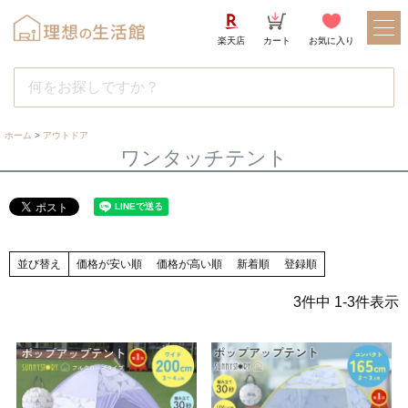
楽天店
カート
お気に入り
ホーム
アウトドア
ワンタッチテント
並び替え
価格が安い順
価格が高い順
新着順
登録順
3
件中
1
-
3
件表示