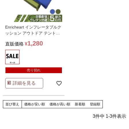
Enricheart インフレータブルク
ッション アウトドア テントク
ッション
…
1,280
直販価格
¥
売り切れ
詳細を見る
並び替え
価格が安い順
価格が高い順
新着順
登録順
3
件中
1
-
3
件表示