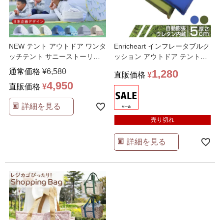
NEW テント アウトドア ワンタ
Enricheart インフレータブルク
ッチテント サニーストーリー
ッション アウトドア テントク
簡単 軽量 日よ
…
ッション
…
通常価格
¥
6,580
1,280
直販価格
¥
4,950
直販価格
¥
詳細を見る
売り切れ
詳細を見る