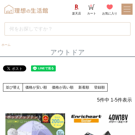
楽天店
カート
お気に入り
ホーム
アウトドア
並び替え
価格が安い順
価格が高い順
新着順
登録順
5
件中
1
-
5
件表示