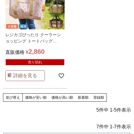
レジカゴぴったり クーラーシ
ョッピング トートバッグ
ROBIN
2,860
直販価格
¥
売り切れ
詳細を見る
並び替え
価格が安い順
価格が高い順
新着順
登録順
5
件中
1
-
5
件表示
7
件中
1
-
7
件表示