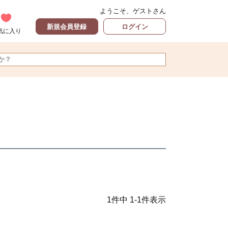
ようこそ、ゲストさん
新規会員登録
ログイン
気に入り
1
件中
1
-
1
件表示