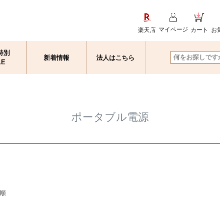
マイページ
楽天店
カート
お
特別
新着情報
法人はこちら
検索
LE
ポータブル電源
順