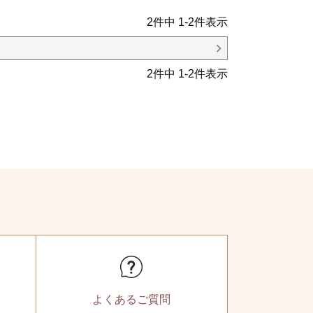
2
件中
1
-
2
件表示
2
件中
1
-
2
件表示
よくある
ご質問