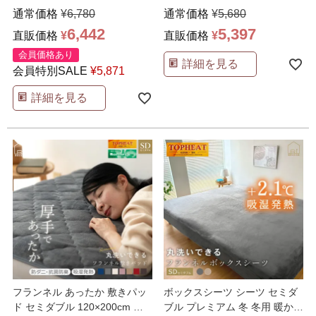
プレミアム
…
200×200cm プ
…
通常価格
¥
6,780
通常価格
¥
5,680
6,442
5,397
直販価格
¥
直販価格
¥
会員価格あり
詳細を見る
会員特別SALE
¥
5,871
詳細を見る
フランネル あったか 敷きパッ
ボックスシーツ シーツ セミダ
ド セミダブル 120×200cm プ
ブル プレミアム 冬 冬用 暖かい