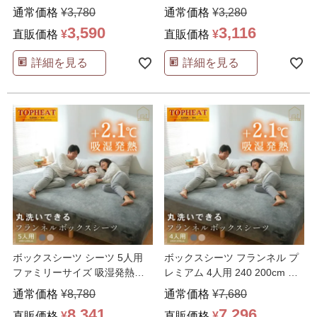
レミアム リ
…
ふわふわ 洗え
…
通常価格
¥
3,780
通常価格
¥
3,280
3,590
3,116
直販価格
¥
直販価格
¥
詳細を見る
詳細を見る
ボックスシーツ シーツ 5人用
ボックスシーツ フランネル プ
ファミリーサイズ 吸湿発熱
レミアム 4人用 240 200cm フ
TOPHEAT プレ
…
ァミリー
…
通常価格
¥
8,780
通常価格
¥
7,680
8,341
7,296
直販価格
¥
直販価格
¥