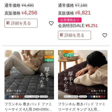
アム リニュ
…
プレミアム
…
通常価格
¥
4,480
通常価格
¥
7,180
4,256
6,821
直販価格
¥
直販価格
¥
会員価格あり
詳細を見る
会員特別SALE
¥
6,251
詳細を見る
フランネル 敷きパッド ファミ
フランネル 敷きパッド ファミ
リーサイズ 4人用 240×200cm
リーサイズ キング 3人用