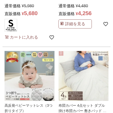
ラー 綿100％
…
120x200x30cm
…
通常価格
¥
5,980
通常価格
¥
4,480
5,680
4,256
直販価格
¥
直販価格
¥
詳細を見る
カートに入れる
高反発ベビーマットレス（3つ
布団カバー 4点セット ダブル
折りタイプ）
掛け布団カバー 敷きパッド 枕