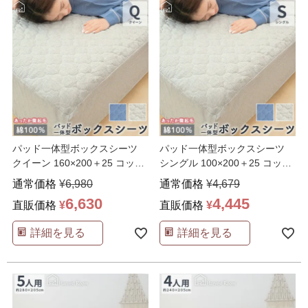
パッド一体型ボックスシーツ
パッド一体型ボックスシーツ
クイーン 160×200＋25 コット
シングル 100×200＋25 コット
ン ビエラ起毛
…
ン ビエラ起毛
…
通常価格
¥
6,980
通常価格
¥
4,679
6,630
4,445
直販価格
¥
直販価格
¥
詳細を見る
詳細を見る