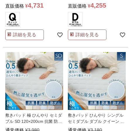
4,731
4,255
直販価格
¥
直販価格
¥
詳細を見る
詳細を見る
敷きパッド 極 ひんやり セミダ
敷きパッド ひんやり シングル
ブル SD 120×200cm 抗菌 防臭
セミダブル ダブル クイーン S
防ダ
…
SD D Q
…
通常価格
¥
3,980
通常価格
¥
3,180