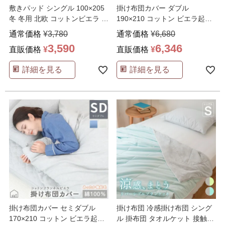
敷きパッド シングル 100×205
掛け布団カバー ダブル
冬 冬用 北欧 コットンビエラ 起
190×210 コットン ビエラ起毛
毛 綿1
…
フランネル Harv
…
通常価格
¥
3,780
通常価格
¥
6,680
3,590
6,346
直販価格
¥
直販価格
¥
詳細を見る
詳細を見る
掛け布団カバー セミダブル
掛け布団 冷感掛け布団 シング
170×210 コットン ビエラ起毛
ル 掛布団 タオルケット 接触冷