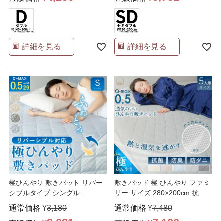
詳細を見る
詳細を見る
極ひんやり 敷きパット リバー
敷きパッド 極 ひんやり ファミ
シブルタイプ シングル
リー サイズ 280×200cm 抗菌
100×200cm 吸湿
…
防臭 防
…
通常価格
¥
3,180
通常価格
¥
7,480