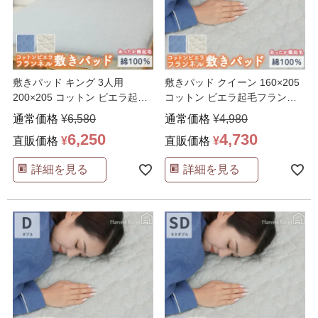
敷きパッド キング 3人用
敷きパッド クイーン 160×205
200×205 コットン ビエラ起毛
コットン ビエラ起毛フランネ
フランネル Ha
…
ル Harve
…
通常価格
¥
6,580
通常価格
¥
4,980
6,250
4,730
直販価格
¥
直販価格
¥
詳細を見る
詳細を見る