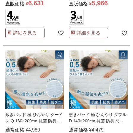
6,631
5,966
直販価格
¥
直販価格
¥
詳細を見る
詳細を見る
敷きパッド 極 ひんやり クーイ
敷きパッド 極 ひんやり ダブル
ン Q 160×200cm 抗菌 防臭 防
D 140×200cm 抗菌 防臭 防ダ
ダニ
…
ニ 吸
…
通常価格
¥
4,980
通常価格
¥
4,479