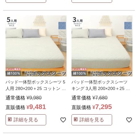
パッド一体型ボックスシーツ 5
パッド一体型ボックスシーツ
人用 280×200＋25 コットン ビ
キング 3人用 200×200＋25 コ
エラ起毛
…
ットン ビエ
…
通常価格
¥
9,980
通常価格
¥
7,680
9,481
7,295
直販価格
¥
直販価格
¥
詳細を見る
詳細を見る