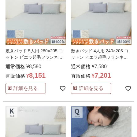
敷きパッド 5人用 280×205 コ
敷きパッド 4人用 240×205 コ
ットン ビエラ起毛フランネル
ットン ビエラ起毛フランネル
Harves
…
Harves
…
通常価格
¥
8,580
通常価格
¥
7,580
8,151
7,201
直販価格
¥
直販価格
¥
詳細を見る
詳細を見る