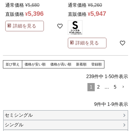
フランネル Ha
…
感 パイル リバー
…
通常価格
¥
5,680
通常価格
¥
6,260
5,396
5,947
直販価格
¥
直販価格
¥
詳細を見る
詳細を見る
並び替え
価格が安い順
価格が高い順
新着順
登録順
239
件中
1
-
50
件表示
1
2
…
5
9
件中
1
-
9
件表示
セミシングル
シングル