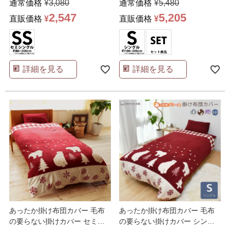
通常価格
¥
3,080
通常価格
¥
5,480
2,547
5,205
直販価格
¥
直販価格
¥
詳細を見る
詳細を見る
あったか掛け布団カバー 毛布
あったか掛け布団カバー 毛布
の要らない掛けカバー セミダ
の要らない掛けカバー シング