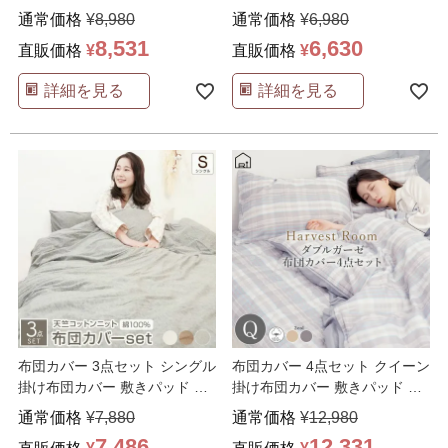
枕カバー 綿10
…
カバー 綿100
…
通常価格
¥
8,980
通常価格
¥
6,980
8,531
6,630
直販価格
¥
直販価格
¥
詳細を見る
詳細を見る
布団カバー 3点セット シングル
布団カバー 4点セット クイーン
掛け布団カバー 敷きパッド 枕
掛け布団カバー 敷きパッド 枕
カバー 綿100
…
カバー 綿100
…
通常価格
¥
7,880
通常価格
¥
12,980
7,486
12,331