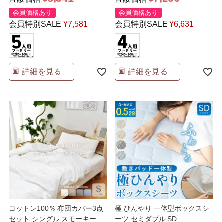
会員価格あり
会員価格あり
会員特別SALE
¥
7,581
会員特別SALE
¥
6,631
詳細を見る
詳細を見る
コットン100％ 布団カバー3点
極 ひんやり 一体型ボックスシ
セット シングル スモーキーカ
ーツ セミダブル SD