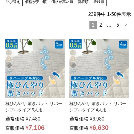
並び替え
価格が安い順
価格が高い順
新着順
登録順
239
件中
1
-
50
件表示
1
2
…
5
極ひんやり 敷きパット リバー
極ひんやり 敷きパット リバー
シブルタイプ 5人用
シブルタイプ 4人用
280×200cm 吸湿 冷
…
240×200cm 吸湿
…
通常価格
¥
7,480
通常価格
¥
6,980
7,106
6,630
直販価格
¥
直販価格
¥