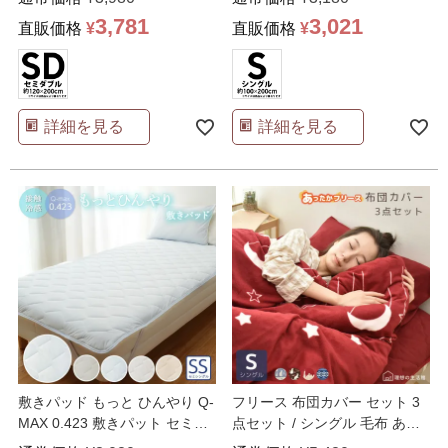
3,781
3,021
直販価格
¥
直販価格
¥
詳細を見る
詳細を見る
敷きパッド もっと ひんやり Q-
フリース 布団カバー セット 3
MAX 0.423 敷きパット セミシ
点セット / シングル 毛布 あっ
ングル
…
たか 敷きパッ
…