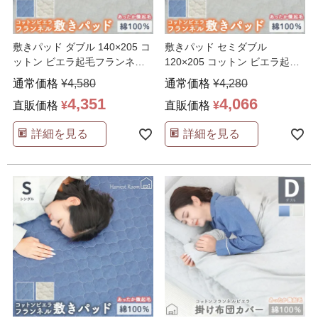
敷きパッド ダブル 140×205 コ
敷きパッド セミダブル
ットン ビエラ起毛フランネル
120×205 コットン ビエラ起毛
Harves
…
フランネル Harv
…
通常価格
¥
4,580
通常価格
¥
4,280
4,351
4,066
直販価格
¥
直販価格
¥
詳細を見る
詳細を見る