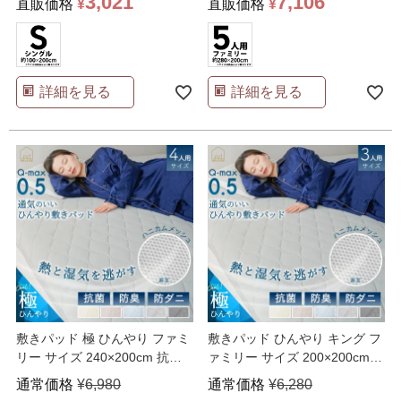
3,021
7,106
直販価格
¥
直販価格
¥
詳細を見る
詳細を見る
敷きパッド 極 ひんやり ファミ
敷きパッド ひんやり キング フ
リー サイズ 240×200cm 抗菌
ァミリー サイズ 200×200cm
防臭 防
…
240 2
…
通常価格
¥
6,980
通常価格
¥
6,280