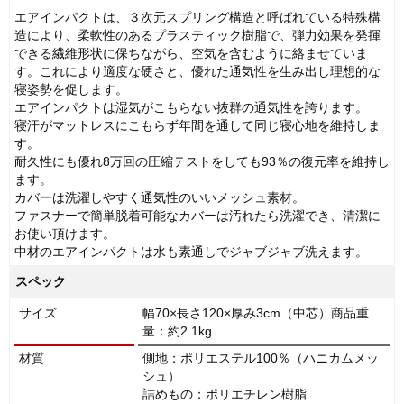
エアインパクトは、３次元スプリング構造と呼ばれている特殊構
造により、柔軟性のあるプラスティック樹脂で、弾力効果を発揮
できる繊維形状に保ちながら、空気を含むように絡ませていま
す。これにより適度な硬さと、優れた通気性を生み出し理想的な
寝姿勢を促します。
エアインパクトは湿気がこもらない抜群の通気性を誇ります。
寝汗がマットレスにこもらず年間を通して同じ寝心地を維持しま
す。
耐久性にも優れ8万回の圧縮テストをしても93％の復元率を維持し
ます。
カバーは洗濯しやすく通気性のいいメッシュ素材。
ファスナーで簡単脱着可能なカバーは汚れたら洗濯でき、清潔に
お使い頂けます。
中材のエアインパクトは水も素通しでジャブジャブ洗えます。
スペック
サイズ
幅70×長さ120×厚み3cm（中芯）商品重
量：約2.1kg
材質
側地：ポリエステル100％（ハニカムメッ
シュ）
詰めもの：ポリエチレン樹脂