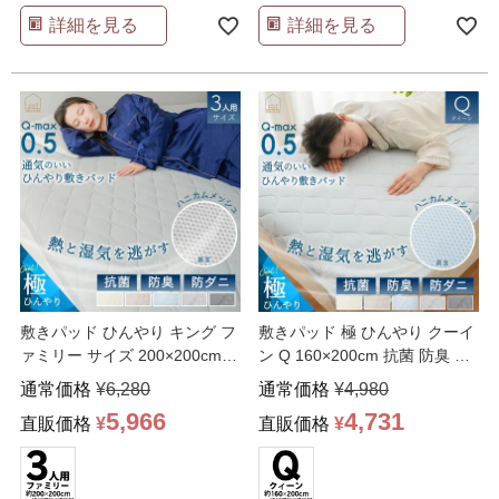
詳細を見る
詳細を見る
敷きパッド ひんやり キング フ
敷きパッド 極 ひんやり クーイ
ァミリー サイズ 200×200cm
ン Q 160×200cm 抗菌 防臭 防
240 2
…
ダニ
…
通常価格
¥
6,280
通常価格
¥
4,980
5,966
4,731
直販価格
¥
直販価格
¥