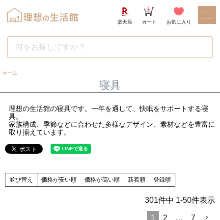
楽天店
カート
お気に入り
ホーム
寝具
理想の生活館の寝具です。一年を通して、快眠をサポートする寝
具。
家族構成、季節などに合わせた多様なデザイン、素材などを豊富に
取り揃えています。
並び替え
価格が安い順
価格が高い順
新着順
登録順
301
件中
1
-
50
件表示
1
2
…
7