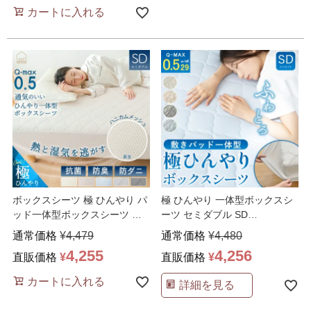
カートに入れる
ボックスシーツ 極 ひんやり パ
極 ひんやり 一体型ボックスシ
ッド一体型ボックスシーツ セ
ーツ セミダブル SD
ミダブル SD 12
…
120x200x30cm
…
通常価格
¥
4,479
通常価格
¥
4,480
4,255
4,256
直販価格
¥
直販価格
¥
カートに入れる
詳細を見る