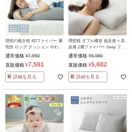
理想の抱き枕 4Dファイバー 通
理想枕 ダブル構造 低反発 × 高
気性 ロング クッション やわら
反発 2層ファイバー 2way フィ
かい 高反発 コ
…
ット 通気
…
通常価格
¥
7,990
通常価格
¥
6,980
7,591
5,682
直販価格
¥
直販価格
¥
詳細を見る
詳細を見る