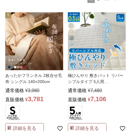
あったかフランネル 2枚合せ毛
極ひんやり 敷きパット リバー
布 シングル 140×200cm
シブルタイプ 5人用
280×200cm 吸湿 冷
…
通常価格
¥
3,980
通常価格
¥
7,480
3,781
7,106
直販価格
¥
直販価格
¥
詳細を見る
詳細を見る