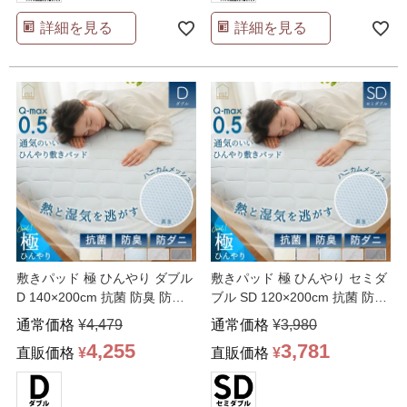
詳細を見る
詳細を見る
敷きパッド 極 ひんやり ダブル
敷きパッド 極 ひんやり セミダ
D 140×200cm 抗菌 防臭 防ダ
ブル SD 120×200cm 抗菌 防臭
ニ 吸
…
防ダ
…
通常価格
¥
4,479
通常価格
¥
3,980
4,255
3,781
直販価格
¥
直販価格
¥