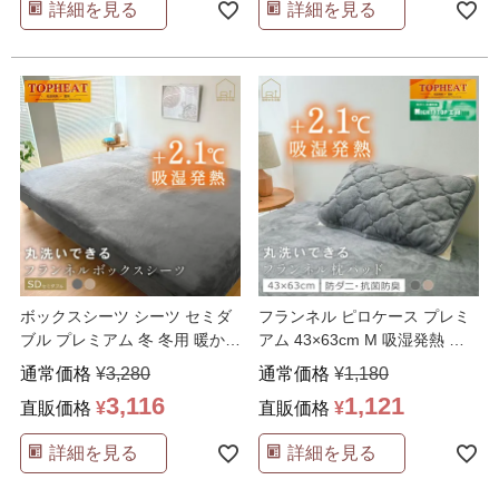
詳細を見る
詳細を見る
ボックスシーツ シーツ セミダ
フランネル ピロケース プレミ
ブル プレミアム 冬 冬用 暖かい
アム 43×63cm M 吸湿発熱 防
ふわふわ 洗え
…
ダニ 抗菌
…
通常価格
¥
3,280
通常価格
¥
1,180
3,116
1,121
直販価格
¥
直販価格
¥
詳細を見る
詳細を見る