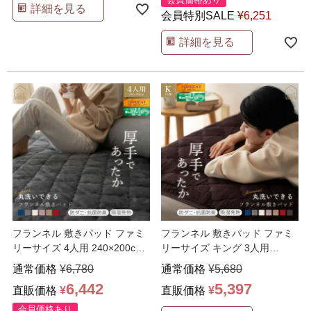
詳細を見る
会員特別SALE
¥
6,251
詳細を見る
フランネル 敷きパッド ファミ
フランネル 敷きパッド ファミ
リーサイズ 4人用 240×200cm
リーサイズ キング 3人用
プレミアム
…
200×200cm プ
…
通常価格
¥
6,780
通常価格
¥
5,680
6,442
5,397
直販価格
¥
直販価格
¥
会員価格あり