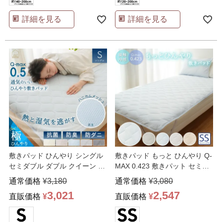
詳細を見る
詳細を見る
敷きパッド ひんやり シングル
敷きパッド もっと ひんやり Q-
セミダブル ダブル クイーン S
MAX 0.423 敷きパット セミシ
SD D Q
…
ングル
…
通常価格
¥
3,180
通常価格
¥
3,080
3,021
2,547
直販価格
¥
直販価格
¥