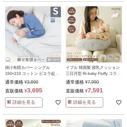
掛け布団カバー シングル
イブル 韓国製 授乳クッション
150×210 コットン ビエラ起毛
三日月型 Ri-baby Fluffy コラボ
フランネル Har
…
…
通常価格
¥
3,890
通常価格
¥
7,990
3,695
7,591
直販価格
¥
直販価格
¥
詳細を見る
詳細を見る