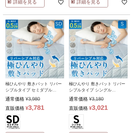
詳細を見る
詳細を見る
極ひんやり 敷きパット リバー
極ひんやり 敷きパット リバー
シブルタイプ セミダブル
シブルタイプ シングル
120×200cm 吸湿
…
100×200cm 吸湿
…
通常価格
¥
3,980
通常価格
¥
3,180
3,781
3,021
直販価格
¥
直販価格
¥