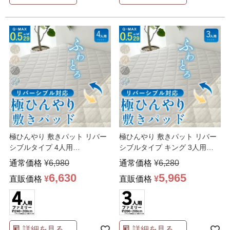
極ひんやり 敷きパット リバー
極ひんやり 敷きパット リバー
シブルタイプ 4人用
シブルタイプ キング 3人用
240×200cm 吸湿
…
200×200cm
…
通常価格
¥
6,980
通常価格
¥
6,280
6,630
5,965
直販価格
¥
直販価格
¥
詳細を見る
詳細を見る