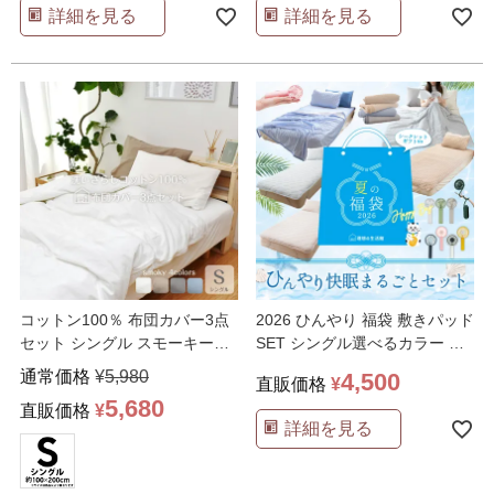
詳細を見る
詳細を見る
コットン100％ 布団カバー3点
2026 ひんやり 福袋 敷きパッド
セット シングル スモーキーカ
SET シングル選べるカラー か
ラー 綿100％
…
わいい柄
…
通常価格
¥
5,980
4,500
直販価格
¥
5,680
直販価格
¥
詳細を見る