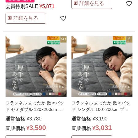
詳細を見る
会員特別SALE
¥
5,871
詳細を見る
フランネル あったか 敷きパッ
フランネル あったか 敷きパッ
ド セミダブル 120×200cm プ
ド シングル 100×200cm プレ
レミアム リ
…
ミアム リニ
…
通常価格
¥
3,780
通常価格
¥
3,190
3,590
3,031
直販価格
¥
直販価格
¥