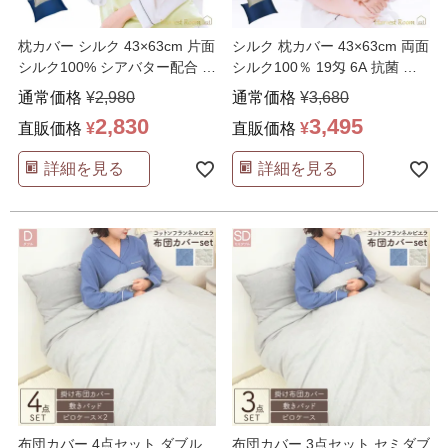
枕カバー シルク 43×63cm 片面
シルク 枕カバー 43×63cm 両面
シルク100% シアバター配合 封
シルク100％ 19匁 6A 抗菌 シ
筒 ヘ
…
ア
…
通常価格
¥
2,980
通常価格
¥
3,680
2,830
3,495
直販価格
¥
直販価格
¥
詳細を見る
詳細を見る
布団カバー 4点セット ダブル
布団カバー 3点セット セミダブ