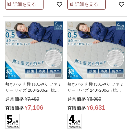
詳細を見る
詳細を見る
敷きパッド 極 ひんやり ファミ
敷きパッド 極 ひんやり ファミ
リー サイズ 280×200cm 抗菌
リー サイズ 240×200cm 抗菌
防臭 防
…
防臭 防
…
通常価格
¥
7,480
通常価格
¥
6,980
7,106
6,631
直販価格
¥
直販価格
¥