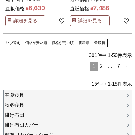
6,630
7,486
直販価格
¥
直販価格
¥
詳細を見る
詳細を見る
並び替え
価格が安い順
価格が高い順
新着順
登録順
301
件中
1
-
50
件表示
1
2
…
7
15
件中
1
-
15
件表示
春夏寝具
秋冬寝具
掛け布団
掛け布団カバー
敷布団カバー・シーツ