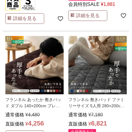
会員特別SALE
¥
1,881
詳細を見る
詳細を見る
フランネル あったか 敷きパッ
フランネル 敷きパッド ファミ
ド ダブル 140×200cm プレミ
リーサイズ 5人用 280×200cm
アム リニュ
…
プレミアム
…
通常価格
¥
4,480
通常価格
¥
7,180
4,256
6,821
直販価格
¥
直販価格
¥
会員価格あり