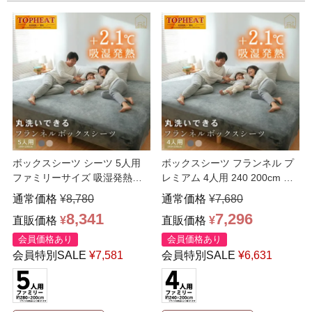
ボックスシーツ シーツ 5人用
ボックスシーツ フランネル プ
ファミリーサイズ 吸湿発熱
レミアム 4人用 240 200cm フ
TOPHEAT プレ
…
ァミリー
…
通常価格
¥
8,780
通常価格
¥
7,680
8,341
7,296
直販価格
¥
直販価格
¥
会員価格あり
会員価格あり
会員特別SALE
¥
7,581
会員特別SALE
¥
6,631