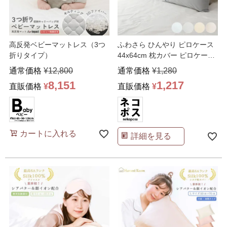
高反発ベビーマットレス（3つ
ふわさら ひんやり ピロケース
折りタイプ）
44x64cm 枕カバー ピロケース
ピローケー
…
通常価格
¥
12,800
通常価格
¥
1,280
8,151
1,217
直販価格
¥
直販価格
¥
カートに入れる
詳細を見る