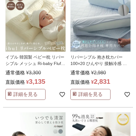
イブル 韓国製 ベビー枕 リバー
リバーシブル 抱き枕カバー
シブル メッシュ Ri-baby Fluffy
100×20 ひんやり 接触冷感 理
…
想の抱き枕 専用
…
通常価格
¥
3,300
通常価格
¥
2,980
3,135
2,831
直販価格
¥
直販価格
¥
詳細を見る
詳細を見る