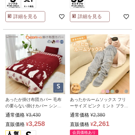
詳細を見る
詳細を見る
あったか掛け布団カバー 毛布
あったかルームソックス フリ
の要らない掛けカバー シング
ーサイズ ピンク ミント ブラウ
ル
ン グレー ベージュ
…
通常価格
¥
3,430
通常価格
¥
2,380
3,258
2,261
直販価格
¥
直販価格
¥
会員価格あり