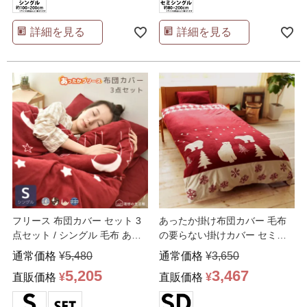
詳細を見る
詳細を見る
フリース 布団カバー セット 3
あったか掛け布団カバー 毛布
点セット / シングル 毛布 あっ
の要らない掛けカバー セミダ
たか 敷きパッ
…
ブル
通常価格
¥
5,480
通常価格
¥
3,650
5,205
3,467
直販価格
¥
直販価格
¥