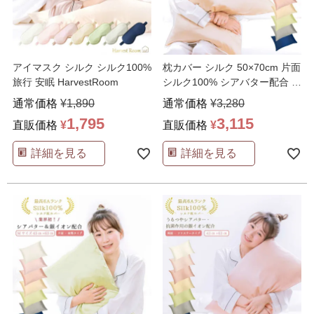
アイマスク シルク シルク100%
枕カバー シルク 50×70cm 片面
旅行 安眠 HarvestRoom
シルク100% シアバター配合 封
筒 ヘ
…
通常価格
¥
1,890
通常価格
¥
3,280
1,795
3,115
直販価格
¥
直販価格
¥
詳細を見る
詳細を見る