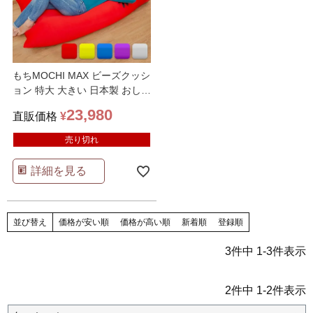
もちMOCHI MAX ビーズクッシ
ョン 特大 大きい 日本製 おしゃ
れ ソファ
…
23,980
直販価格
¥
売り切れ
詳細を見る
並び替え
価格が安い順
価格が高い順
新着順
登録順
3
件中
1
-
3
件表示
2
件中
1
-
2
件表示