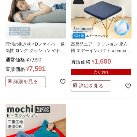
理想の抱き枕 4Dファイバー 通
高反発エアークッション 座布
気性 ロング クッション やわら
団 エアーインパクト airimpact
かい 高反発 コ
…
シートクッ
…
通常価格
¥
7,990
1,680
直販価格
¥
7,591
直販価格
¥
売り切れ
詳細を見る
詳細を見る