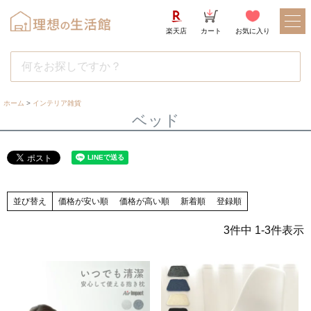
楽天店
カート
お気に入り
ホーム
インテリア雑貨
ベッド
並び替え
価格が安い順
価格が高い順
新着順
登録順
3
件中
1
-
3
件表示