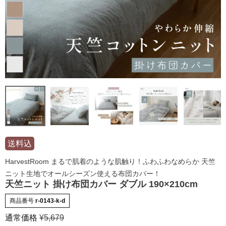
送料込
HarvestRoom まるで肌着のような肌触り！ふわふわなめらか 天竺
ニット生地でオールシーズン使える布団カバー！
天竺ニット 掛け布団カバー ダブル 190×210cm
商品番号
r-0143-k-d
通常価格
¥
5,679