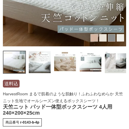
送料込
HarvestRoom まるで肌着のような肌触り！ふわふわなめらか 天竺
ニット生地でオールシーズン使えるボックスシーツ！
天竺ニット パッド一体型ボックスシーツ 4人用
240×200×25cm
商品番号
r-0143-b-4p