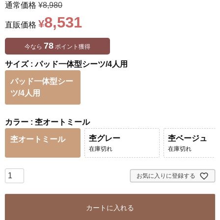
通常価格
¥
8,980
8,531
¥
直販価格
78
今なら
ポイント獲得
サイズ
パッド一体型シーツ/4人用
パッド一体型シー
ツ/4人用
カラー
杢オートミール
杢グレー
杢ベージュ
杢オートミール
在庫切れ
在庫切れ
お気に入りに登録する
カートに入れる