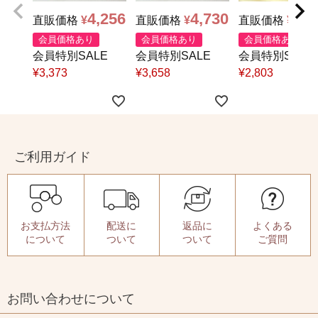
4,256
4,730
2,8
直販価格
¥
直販価格
¥
直販価格
¥
会員価格あり
会員価格あり
会員価格あり
会員特別SALE
会員特別SALE
会員特別SALE
¥
3,373
¥
3,658
¥
2,803
ご利用ガイド
お支払方法
配送に
返品に
よくある
について
ついて
ついて
ご質問
お問い合わせについて