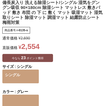
備長炭入り 洗える除湿シート/シングル 湿気をグン
グン吸収 90×180cm 除湿シート マットレス 敷きパ
ッド 敷き 布団 の 下 に 敷く マット 吸湿マット 湿気
取りシート 除湿マット 調湿マット 結露防止シート
梅雨対策
商品番号
r-0135-s
通常価格
¥
2,690
2,554
¥
直販価格
23
今なら
ポイント獲得
サイズ
シングル
シングル
カラー
グレー