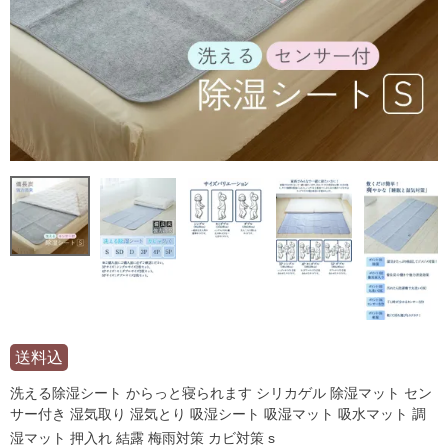
送料込
洗える除湿シート からっと寝られます シリカゲル 除湿マット セン
サー付き 湿気取り 湿気とり 吸湿シート 吸湿マット 吸水マット 調
湿マット 押入れ 結露 梅雨対策 カビ対策 s