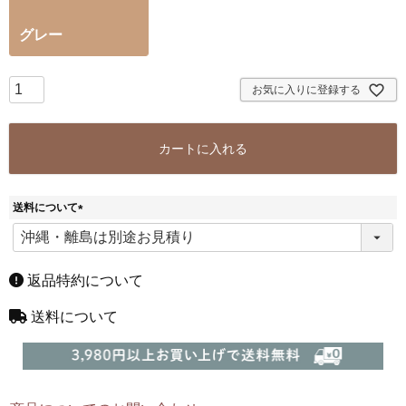
グレー
お気に入りに登録する
カートに入れる
送料について
(
必
須
)
返品特約について
送料について