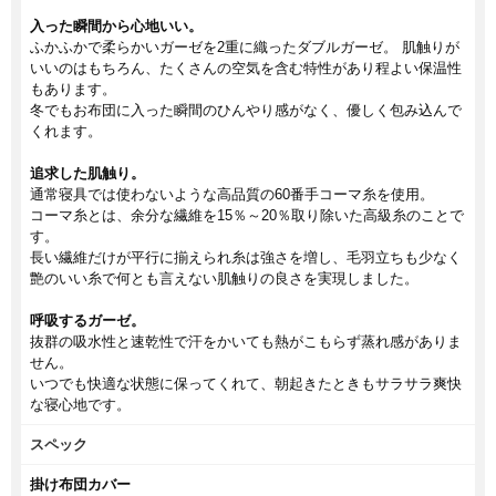
入った瞬間から心地いい。
ふかふかで柔らかいガーゼを2重に織ったダブルガーゼ。 肌触りが
いいのはもちろん、たくさんの空気を含む特性があり程よい保温性
もあります。
冬でもお布団に入った瞬間のひんやり感がなく、優しく包み込んで
くれます。
追求した肌触り。
通常寝具では使わないような高品質の60番手コーマ糸を使用。
コーマ糸とは、余分な繊維を15％～20％取り除いた高級糸のことで
す。
長い繊維だけが平行に揃えられ糸は強さを増し、毛羽立ちも少なく
艶のいい糸で何とも言えない肌触りの良さを実現しました。
呼吸するガーゼ。
抜群の吸水性と速乾性で汗をかいても熱がこもらず蒸れ感がありま
せん。
いつでも快適な状態に保ってくれて、朝起きたときもサラサラ爽快
な寝心地です。
スペック
掛け布団カバー