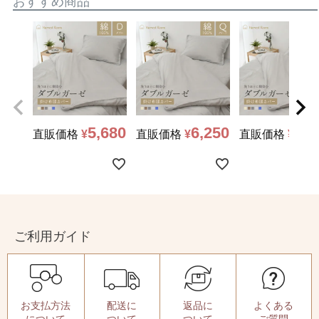
おすすめ商品
5,680
6,250
4,5
直販価格
¥
直販価格
¥
直販価格
¥
ご利用ガイド
お支払方法
配送に
返品に
よくある