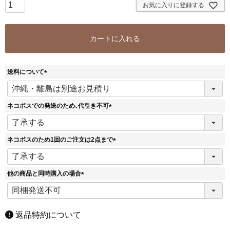
お気に入りに登録する
カートに入れる
送料について
(
必
須
ネコポスでの発送のため､代引き不可
)
(
必
須
ネコポスのため1回のご注文は2点まで
)
(
必
須
他の商品と同時購入の場合
)
(
必
須
)
返品特約について