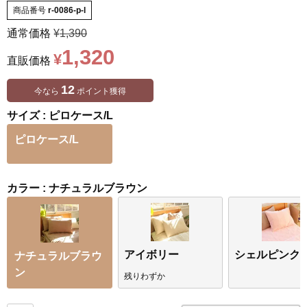
商品番号
r-0086-p-l
通常価格
¥
1,390
1,320
¥
直販価格
12
今なら
ポイント獲得
サイズ
ピロケース/L
ピロケース/L
カラー
ナチュラルブラウン
アイボリー
シェルピンク
ナチュラルブラウ
ン
残りわずか