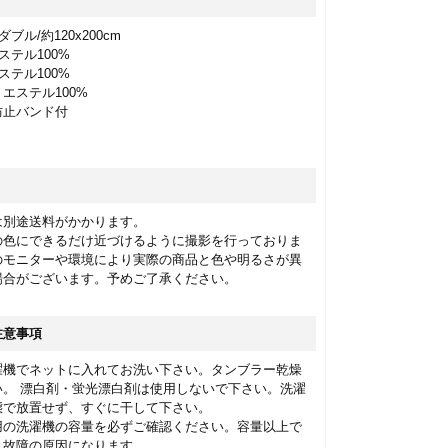
ブル/約120x200cm
ステル100%
ステル100%
ステル100%
止バンド付
は別途送料がかかります。
の色にできるだけ近づけるように撮影を行っておりま
のモニターや環境により実際の商品と色や明るさが異
場合がございます。予めご了承ください。
注意事項
濯機でネットに入れてお洗い下さい。タンブラー乾燥
い。 漂白剤・蛍光漂白剤は使用しないで下さい。洗濯
態で放置せず、すぐに干して下さい。
用の洗濯機の容量を必ずご確認ください。容量以上で
と故障の原因になります。