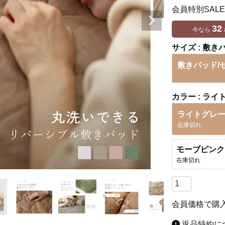
会員特別SALE
32
今なら
サイズ
敷きパ
敷きパッド/
カラー
ライ
ライトグレ
在庫切れ
モーブピンク
在庫切れ
会員価格で購
返品特約に