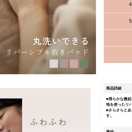
商品詳細
■滑らかな微
地を使ったリ
■さらさらと
す。
素材