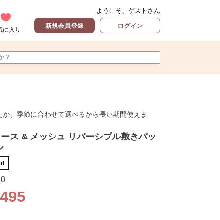
ようこそ、ゲストさん
新規会員登録
ログイン
気に入り
たか、季節に合わせて選べるから長い期間使えま
ース & メッシュ リバーシブル敷きパッ
ル
sd
80
,495