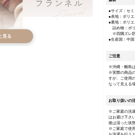
●サイズ：セミダ
●表地：ポリエ
●裏地：ポリエ
詰め物：ポリエ
※四隅ズレ防
と見る
●生産国：中国
ご注意
※沖縄・離島
※実際の商品
すが、ご使用
なって見える
お取り扱いの
※ご家庭の洗
はお避け下さ
後は湿った状
※ご家庭で使
お洗濯を行う