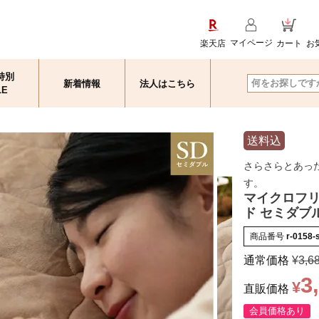
マイページ
楽天店
カート
お
特別
新着情報
法人はこちら
検索
LE
送料込
さらさらとあっ
す。
マイクロフリ
ド セミダブ
商品番号
r-0158-
通常価格
¥
3,6
3
¥
直販価格
会員価格あり