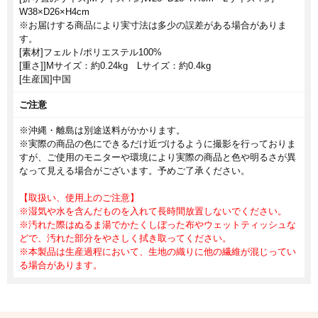
W38×D26×H4cm
※お届けする商品により実寸法は多少の誤差がある場合がありま
す。
[素材]フェルト/ポリエステル100%
[重さ]]Mサイズ：約0.24kg Lサイズ：約0.4kg
[生産国]中国
ご注意
※沖縄・離島は別途送料がかかります。
※実際の商品の色にできるだけ近づけるように撮影を行っておりま
すが、ご使用のモニターや環境により実際の商品と色や明るさが異
なって見える場合がございます。予めご了承ください。
【取扱い、使用上のご注意】
※湿気や水を含んだものを入れて長時間放置しないでください。
※汚れた際はぬるま湯でかたくしぼった布やウェットティッシュな
どで、汚れた部分をやさしく拭き取ってください。
※本製品は生産過程において、生地の織りに他の繊維が混じってい
る場合があります。