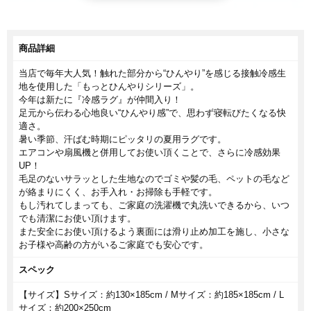
商品詳細
当店で毎年大人気！触れた部分から“ひんやり”を感じる接触冷感生
地を使用した「もっとひんやりシリーズ」。
今年は新たに『冷感ラグ』が仲間入り！
足元から伝わる心地良い“ひんやり感”で、思わず寝転びたくなる快
適さ。
暑い季節、汗ばむ時期にピッタリの夏用ラグです。
エアコンや扇風機と併用してお使い頂くことで、さらに冷感効果
UP！
毛足のないサラッとした生地なのでゴミや髪の毛、ペットの毛など
が絡まりにくく、お手入れ・お掃除も手軽です。
もし汚れてしまっても、ご家庭の洗濯機で丸洗いできるから、いつ
でも清潔にお使い頂けます。
また安全にお使い頂けるよう裏面には滑り止め加工を施し、小さな
お子様や高齢の方がいるご家庭でも安心です。
スペック
【サイズ】Sサイズ：約130×185cm / Mサイズ：約185×185cm / L
サイズ：約200×250cm