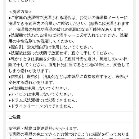
＜洗濯方法＞
●ご家庭の洗濯機で洗濯される場合は、お使いの洗濯機メーカーに
洗濯できる範囲内の容量かご確認ください。無理にお洗濯されます
と、洗濯機の故障や商品の破れの原因になる可能性があります。
●洗濯機で洗われる場合は洗濯ネットに必ず入れていただき、洗濯
用の中性洗剤でお洗濯してください。
●漂白剤、蛍光増白剤は使用しないでください。
●洗濯後は湿った状態で放置せず、直ぐに干してください。
●乾かすときは裏面を外側にして直射日光を避け、風通しのいい日
陰で干してください。直射日光に当てると生地の特性上、変色して
しまう恐れがあります。
●防虫剤、殺虫剤、消臭剤などは本製品に直接散布すると、表面が
変色する恐れがあります。
●乾燥機は使用しないでください。
●アイロンは使用しないでください。
●ドラム式洗濯機では洗濯できません。
●ドライクリーニングはできません。
ご注意
※沖縄・離島は別途送料がかかります。
※実際の商品の色にできるだけ近づけるように撮影を行っておりま