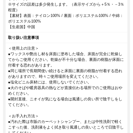
※サイズの誤差は多少発生します。（表示サイズから＋5％・－3％
程度）
【素材】表面：ナイロン100% / 裏面：ポリエステル100% / 中綿：
ポリエステル100%
【生産国】中国
取り扱い注意事項
＜使用上の注意＞
●ワックスや艶出し材を床面に塗布した場合、床面が完全に乾燥し
てからご使用ください。乾燥が不十分な場合、裏面の樹脂が床面に
付着する恐れがあります。
●同じ場所で長期間使い続けると床面に裏面の樹脂が付着する恐れ
がありますので、時々ご使用場所を変えてください。
●塩化ビニル床材には、使用しないでください。
●火のそばや暖房器具の熱などが直接伝わる場所でのご使用はおや
めください。
●開封直後、ニオイが気になる場合は風通しの良い所で陰干しをし
てください。
＜お手入れ方法＞
●汚れた際は市販のカーペットシャンプー、または中性洗剤で軽く
こすった後、洗剤液をよく拭き取り風通しの良いところで日陰干し
してください。