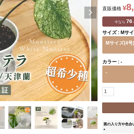
8
¥
直販価格
76
今なら
サイズ
Mサイ
Mサイズ(4号
カラー
-
-
斑の入り方や色合