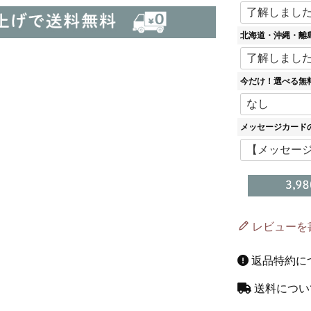
(
必
須
北海道・沖縄・離島
)
今だけ！選べる無
メッセージカード
レビューを
返品特約に
送料につい