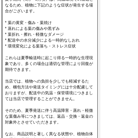
なるため、植物に下記のような症状が発生する場
合がございます。
* 葉の黄変・傷み・葉焼け
* 蒸れによる葉の傷みや黒ずみ
* 葉折れ・擦れ・軽微なダメージ
* 配送中の水分減少による一時的なしおれ
* 環境変化による葉落ち・ストレス症状
これらは夏季輸送時に起こり得る一時的な生理現
象であり、多くの場合は適切な管理により回復が
期待できます。
当店では、植物への負担を少しでも軽減するた
め、梱包方法や発送タイミングには十分配慮して
おりますが、配送中の気温・保管環境につきまし
ては当店で管理することができません。
そのため、夏季発送に伴う高温障害・蒸れ・軽微
な葉傷み等につきましては、返品・交換・返金の
対象外とさせていただきます。
なお、商品説明と著しく異なる状態や、植物自体