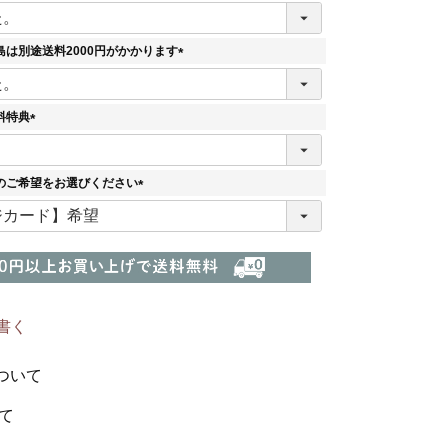
は別途送料2000円がかかります
(
必
須
料特典
)
(
必
須
のご希望をお選びください
)
(
必
須
)
書く
ついて
て