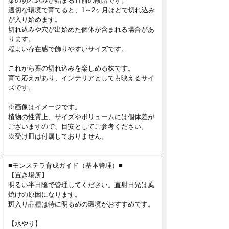
葉の切れ込みが始まる直前の段階です。
適切な環境で育てると、1～2ヶ月ほどで切れ込み
が入り始めます。
切れ込みや穴が出始めた個体が含まれる場合があ
ります。
程よい存在感で飾りやすいサイズです。
これから葉の切れ込みを楽しめる株です。
育て応えがあり、インテリアとしても映えるサイ
ズです。
※画像はイメージです。
植物の性質上、サイズやボリュームには個体差が
ございますので、目安としてご参考ください。
※受け皿は付属しておりません。
■モンステラ育成ガイド（基本管理）■
【置き場所】
明るい半日陰で管理してください。直射日光は葉
焼けの原因になります。
斑入り品種は特に明るめの環境がおすすめです。
【水やり】