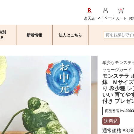
マイページ
楽天店
カート
お
特別
新着情報
法人はこちら
検索
LE
希少なモンステラ
ッセージカード
モンステラ 
鉢 Mサイズ
り 希少種 レ
いい 育てや
付き プレゼ
商品番号
hv-000
送料込
通常価格
¥
8,8