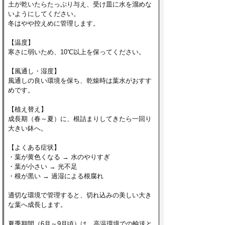
土が乾いたらたっぷり与え、受け皿に水を溜めな
いようにしてください。
冬はやや控えめに管理します。
【温度】
寒さに弱いため、10℃以上を保ってください。
【風通し・湿度】
風通しの良い環境を保ち、乾燥時は葉水がおすす
めです。
【植え替え】
成長期（春～夏）に、根詰まりしてきたら一回り
大きい鉢へ。
【よくある症状】
・葉が黄色くなる → 水のやりすぎ
・葉が小さい → 光不足
・根が黒い → 過湿による根腐れ
適切な環境で管理すると、切れ込みの美しい大き
な葉へ成長します。
夏季期間（6月～9月頃）は、高温環境での輸送と