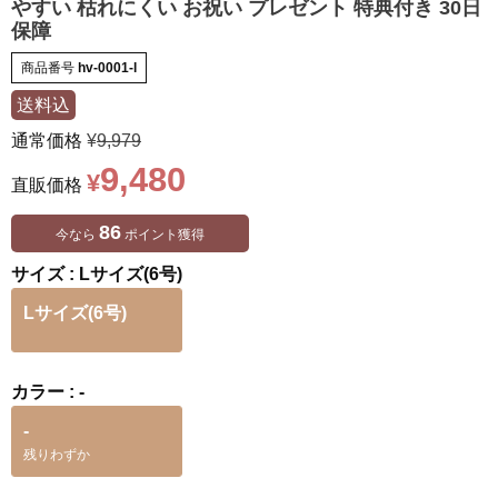
やすい 枯れにくい お祝い プレゼント 特典付き 30日
保障
商品番号
hv-0001-l
送料込
通常価格
¥
9,979
9,480
¥
直販価格
86
今なら
ポイント獲得
サイズ
Lサイズ(6号)
Lサイズ(6号)
カラー
-
-
残りわずか