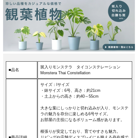
斑入りモンステラ タイコンステレーション
■品名
Monstera Thai Constellation
サイズ：lサイズ
・鉢サイズ：6号、高さ：約21cm
・土上からの高さ：約40～55cm
大きな葉にしっかりと切れ込みが入り、モンステ
ラの魅力を存分に楽しめる6号サイズ。
お部屋の主役になるボリューム感があります。
根張りが安定しており、育てやすさも魅力。
■商品詳細
リビングや店舗ディスプレイにも映える存在感で