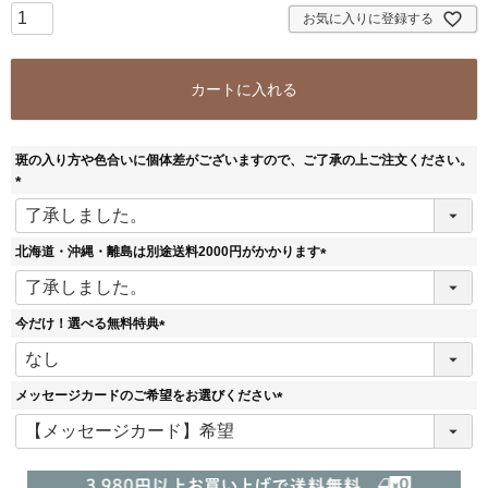
お気に入りに登録する
カートに入れる
斑の入り方や色合いに個体差がございますので、ご了承の上ご注文ください。
(
必
須
北海道・沖縄・離島は別途送料2000円がかかります
)
(
必
須
今だけ！選べる無料特典
)
(
必
須
メッセージカードのご希望をお選びください
)
(
必
須
)