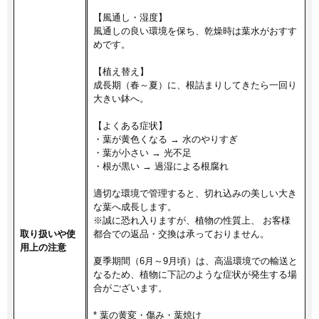
【風通し・湿度】
風通しの良い環境を保ち、乾燥時は葉水がおすす
めです。
【植え替え】
成長期（春～夏）に、根詰まりしてきたら一回り
大きい鉢へ。
【よくある症状】
・葉が黄色くなる → 水のやりすぎ
・葉が小さい → 光不足
・根が黒い → 過湿による根腐れ
適切な環境で管理すると、切れ込みの美しい大き
な葉へ成長します。
※誠に恐れ入りますが、植物の性質上、 お客様
取り扱いや使
都合での返品・交換は承っておりません。
用上の注意
夏季期間（6月～9月頃）は、高温環境での輸送と
なるため、植物に下記のような症状が発生する場
合がございます。
* 葉の黄変・傷み・葉焼け