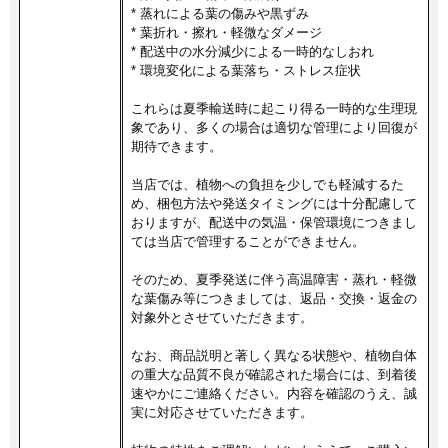
* 蒸れによる葉の傷みや黒ずみ
* 葉折れ・擦れ・軽微なダメージ
* 配送中の水分減少による一時的なしおれ
* 環境変化による葉落ち・ストレス症状
これらは夏季輸送時に起こり得る一時的な生理現
象であり、多くの場合は適切な管理により回復が
期待できます。
当店では、植物への負担を少しでも軽減するた
め、梱包方法や発送タイミングには十分配慮して
おりますが、配送中の気温・保管環境につきまし
ては当店で管理することができません。
そのため、夏季発送に伴う高温障害・蒸れ・軽微
な葉傷み等につきましては、返品・交換・返金の
対象外とさせていただきます。
なお、商品説明と著しく異なる状態や、植物自体
の重大な品質不良が確認された場合には、到着後
速やかにご連絡ください。内容を確認のうえ、誠
実に対応させていただきます。