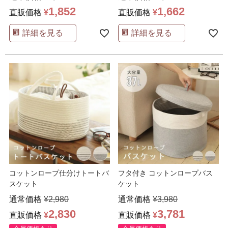
1,852
1,662
直販価格
¥
直販価格
¥
詳細を見る
詳細を見る
コットンロープ仕分けトートバ
フタ付き コットンロープバス
スケット
ケット
通常価格
¥
2,980
通常価格
¥
3,980
2,830
3,781
直販価格
¥
直販価格
¥