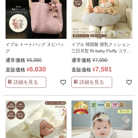
イブル トートバッグ ヌビバッ
イブル 韓国製 授乳クッション
グ
三日月型 Ri-baby Fluffy コラボ
…
通常価格
¥
6,980
通常価格
¥
7,990
6,630
7,591
直販価格
¥
直販価格
¥
詳細を見る
詳細を見る