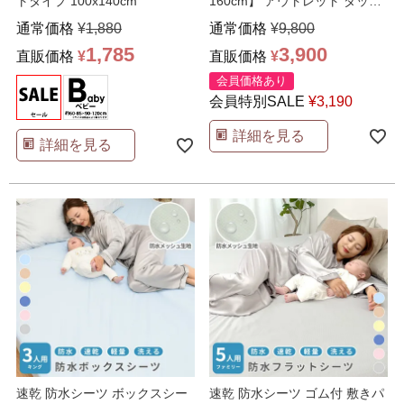
トタイプ 100x140cm
160cm】 アウトレット ダッフ
ルコート ジャケット
…
通常価格
¥
1,880
通常価格
¥
9,800
1,785
3,900
直販価格
¥
直販価格
¥
会員価格あり
会員特別SALE
¥
3,190
詳細を見る
詳細を見る
速乾 防水シーツ ボックスシー
速乾 防水シーツ ゴム付 敷きパ