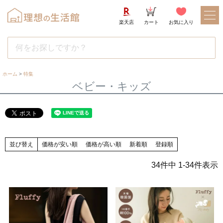
楽天店
カート
お気に入り
ホーム
特集
ベビー・キッズ
並び替え
価格が安い順
価格が高い順
新着順
登録順
34
件中
1
-
34
件表示