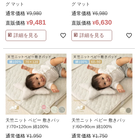
グ マット
グ マット
通常価格
¥
9,980
通常価格
¥
6,980
9,481
6,630
直販価格
¥
直販価格
¥
詳細を見る
詳細を見る
天竺ニット ベビー 敷きパッ
天竺ニット ベビー 敷きパッ
ド/70×120cm 綿100%
ド/60×90cm 綿100%
通常価格
¥
1,950
通常価格
¥
1,750