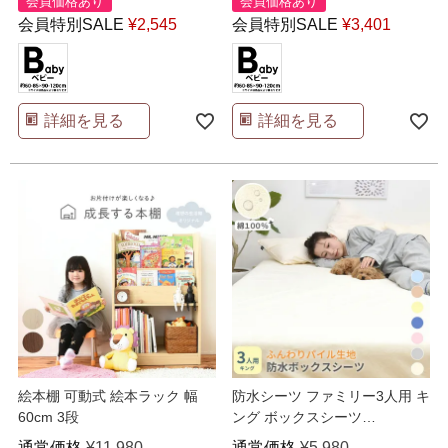
会員価格あり
会員価格あり
会員特別SALE
¥
2,545
会員特別SALE
¥
3,401
詳細を見る
詳細を見る
絵本棚 可動式 絵本ラック 幅
防水シーツ ファミリー3人用 キ
60cm 3段
ング ボックスシーツ
200x200x25cm
通常価格
¥
11,980
通常価格
¥
5,980