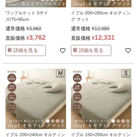
ワッフルケット Sサイ
イブル 200×280cm キルティン
ズ/75×95cm
グ マット
通常価格
¥
3,960
通常価格
¥
12,980
3,762
12,331
直販価格
¥
直販価格
¥
詳細を見る
詳細を見る
イブル 200×240cm キルティン
イブル 150×200cm キルティン