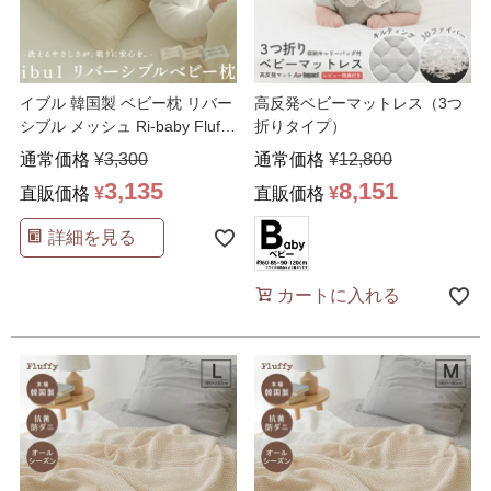
イブル 韓国製 ベビー枕 リバー
高反発ベビーマットレス（3つ
シブル メッシュ Ri-baby Fluffy
折りタイプ）
…
通常価格
¥
3,300
通常価格
¥
12,800
3,135
8,151
直販価格
¥
直販価格
¥
詳細を見る
カートに入れる