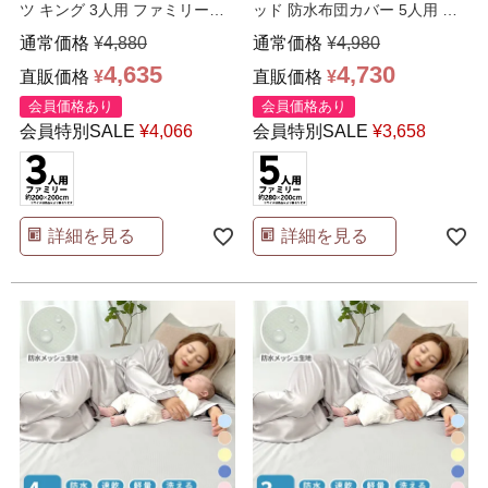
ツ キング 3人用 ファミリーサ
ッド 防水布団カバー 5人用 フ
イズ 200x20
…
ァミリーサイズ
…
通常価格
¥
4,880
通常価格
¥
4,980
4,635
4,730
直販価格
¥
直販価格
¥
会員価格あり
会員価格あり
会員特別SALE
¥
4,066
会員特別SALE
¥
3,658
詳細を見る
詳細を見る