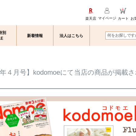
マイページ
楽天店
カート
お
特別
新着情報
法人はこちら
検索
LE
年４月号】kodomoeにて当店の商品が掲載