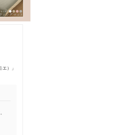
モエ）」
す。