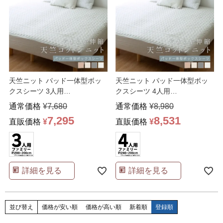
天竺ニット パッド一体型ボッ
天竺ニット パッド一体型ボッ
クスシーツ 3人用
クスシーツ 4人用
200×200×25cm
240×200×25cm
通常価格
¥
7,680
通常価格
¥
8,980
7,295
8,531
直販価格
¥
直販価格
¥
詳細を見る
詳細を見る
並び替え
価格が安い順
価格が高い順
新着順
登録順