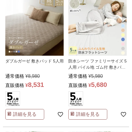
ダブルガーゼ 敷きパッド 5人用
防水シーツ ファミリーサイズ 5
人用 パイル地 ゴム付 敷きパッ
ド 防水布団カバ
…
通常価格
¥
8,980
通常価格
¥
5,980
8,531
5,680
直販価格
¥
直販価格
¥
詳細を見る
詳細を見る