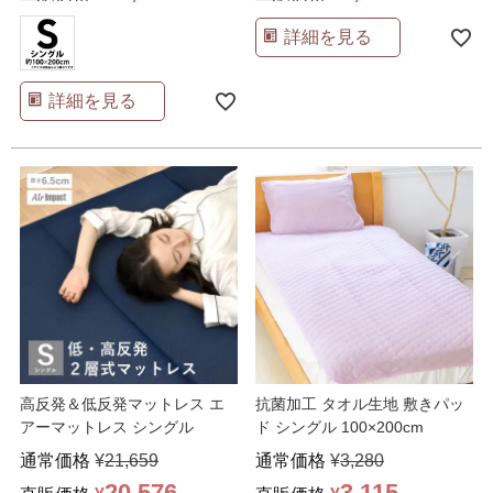
詳細を見る
詳細を見る
高反発＆低反発マットレス エ
抗菌加工 タオル生地 敷きパッ
アーマットレス シングル
ド シングル 100×200cm
通常価格
¥
21,659
通常価格
¥
3,280
20,576
3,115