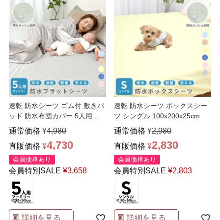
速乾 防水シーツ ゴム付 敷きパ
速乾 防水シーツ ボックスシー
ッド 防水布団カバー 5人用 フ
ツ シングル 100x200x25cm
ァミリーサイズ
…
通常価格
¥
4,980
通常価格
¥
2,980
4,730
2,830
直販価格
¥
直販価格
¥
会員価格あり
会員価格あり
会員特別SALE
¥
3,658
会員特別SALE
¥
2,803
詳細を見る
詳細を見る