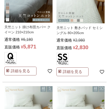
天竺ニット 掛け布団カバー ク
天竺ニット 敷きパッド セミシ
イーン 210×210cm
ングル 80×205cm
通常価格
¥
6,180
通常価格
¥
2,980
5,871
2,830
直販価格
¥
直販価格
¥
詳細を見る
詳細を見る