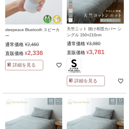
天竺ニット 掛け布団カバー シ
sleepeace Bluetooth スピーカ
ングル 150×210cm
ー
通常価格
¥
3,980
通常価格
¥
2,460
3,781
2,336
直販価格
¥
直販価格
¥
詳細を見る
詳細を見る