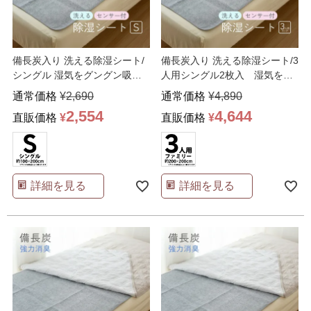
備長炭入り 洗える除湿シート/
備長炭入り 洗える除湿シート/3
シングル 湿気をグングン吸収
人用シングル2枚入 湿気をグ
90×180cm 除
…
ングン吸収 90×1
…
通常価格
¥
2,690
通常価格
¥
4,890
2,554
4,644
直販価格
¥
直販価格
¥
詳細を見る
詳細を見る