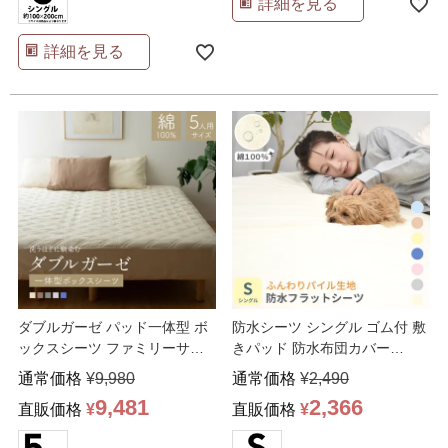
詳細を見る
詳細を見る
ダブルガーゼ パッド一体型 ボ
防水シーツ シングル ゴム付 敷
ックスシーツ ファミリーサイ
きパッド 防水布団カバー
ズ 5人用
100x205cm
通常価格
¥
9,980
通常価格
¥
2,490
9,481
2,366
直販価格
¥
直販価格
¥