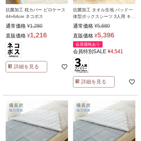
抗菌加工 枕カバー ピロケース
抗菌加工 タオル生地 パッド一
44×64cm ネコポス
体型ボックスシーツ 3人用 キン
グ ファミリーサイ
…
通常価格
¥
1,280
通常価格
¥
5,680
1,216
5,396
直販価格
¥
直販価格
¥
会員価格あり
会員特別SALE
¥
4,541
詳細を見る
詳細を見る