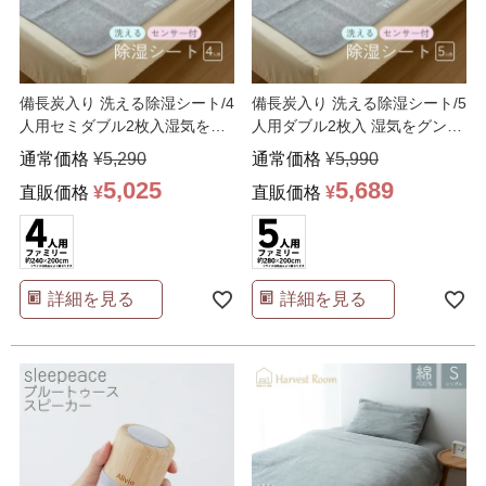
備長炭入り 洗える除湿シート/4
備長炭入り 洗える除湿シート/5
人用セミダブル2枚入湿気をグ
人用ダブル2枚入 湿気をグング
ングン吸収 110×
…
ン吸収 130×1
…
通常価格
¥
5,290
通常価格
¥
5,990
5,025
5,689
直販価格
¥
直販価格
¥
詳細を見る
詳細を見る