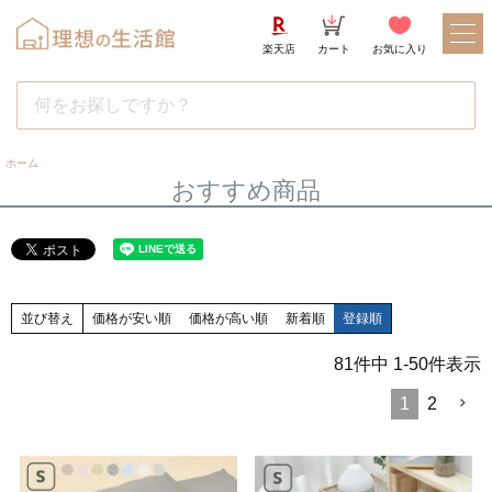
楽天店
カート
お気に入り
ホーム
おすすめ商品
並び替え
価格が安い順
価格が高い順
新着順
登録順
81
件中
1
-
50
件表示
1
2