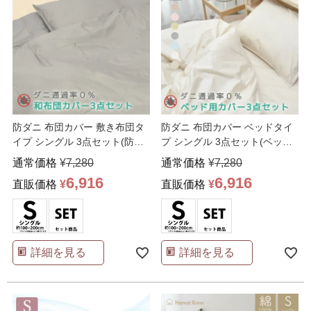
防ダニ 布団カバー 敷き布団タ
防ダニ 布団カバー ベッドタイ
イプ シングル 3点セット(防ダ
プ シングル 3点セット(ベッド
ニ敷きカバー ファ
…
シーツ/掛け布団カ
…
通常価格
¥
7,280
通常価格
¥
7,280
6,916
6,916
直販価格
¥
直販価格
¥
詳細を見る
詳細を見る