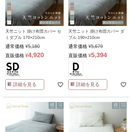
天竺ニット 掛け布団カバー セ
天竺ニット 掛け布団カバー ダ
ミダブル 170×210cm
ブル 190×210cm
通常価格
¥
5,180
通常価格
¥
5,679
4,920
5,394
直販価格
¥
直販価格
¥
詳細を見る
詳細を見る