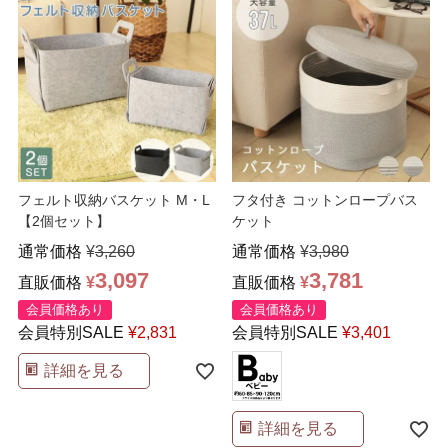
フェルト収納バスケット M・L
フタ付き コットンロープバス
【2個セット】
ケット
通常価格
¥
3,260
通常価格
¥
3,980
3,097
3,781
直販価格
¥
直販価格
¥
会員価格あり
会員価格あり
会員特別SALE
¥
2,831
会員特別SALE
¥
3,401
詳細を見る
詳細を見る