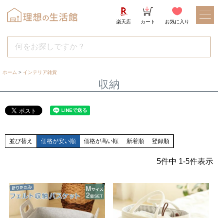
楽天店
カート
お気に入り
ホーム
インテリア雑貨
収納
並び替え
価格が安い順
価格が高い順
新着順
登録順
5
件中
1
-
5
件表示